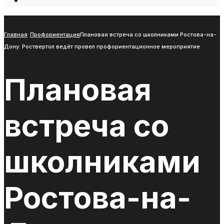
Open
Search
Window
Главная
Профориентация
Плановая встреча со школниками Ростова-на-
Дону: Роствертол ведёт провел профориентационное мероприятие
Плановая
встреча со
школниками
Ростова-на-