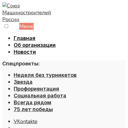
Skip
to
content
Меню
Главная
Об организации
Новости
Спецпроекты:
Неделя без турникетов
Звезда
Профориентация
Социальная работа
Всегда рядом
75 лет победы
VKontakte