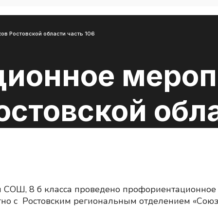
в Ростовской области часть 106
ионное мероп
стовской обла
 СОШ, 8 б класса проведено профориентационное 
тно с Ростовским региональным отделением «Союз