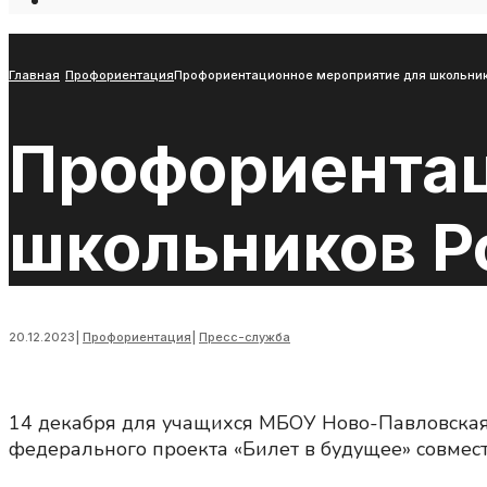
Open
Search
Window
Главная
Профориентация
Профориентационное мероприятие для школьнико
Профориентац
школьников Ро
20.12.2023
|
Профориентация
|
Пресс-служба
14 декабря для учащихся МБОУ Ново-Павловская
федерального проекта «Билет в будущее» совмес