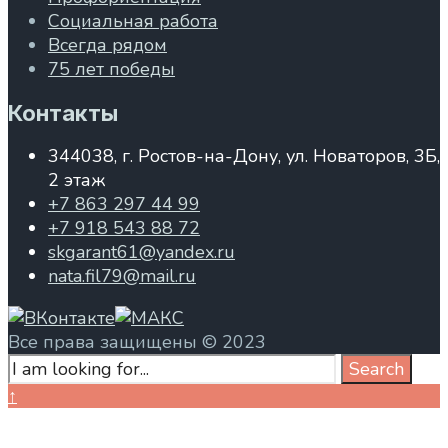
Социальная работа
Всегда рядом
75 лет победы
Контакты
344038, г. Ростов-на-Дону, ул. Новаторов, 3Б,
2 этаж
+7 863 297 44 99
+7 918 543 88 72
skgarant61@yandex.ru
nata.fil79@mail.ru
Все права защищены © 2023
Search
Search
for:
Close
↑
Search
Window