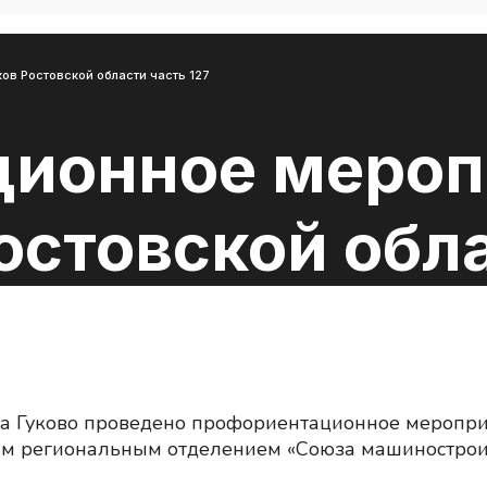
в Ростовской области часть 127
ионное мероп
стовской обла
са Гуково проведено профориентационное меропри
ким региональным отделением «Союза машинострои