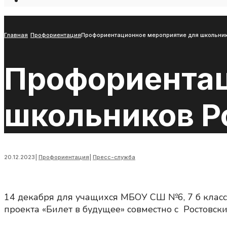
Open
Search
Window
Главная
Профориентация
Профориентационное мероприятие для школьнико
Профориентац
школьников Ро
20.12.2023
|
Профориентация
|
Пресс-служба
14 декабря для учащихся МБОУ СШ №6, 7 б клас
проекта «Билет в будущее» совместно с Ростовс