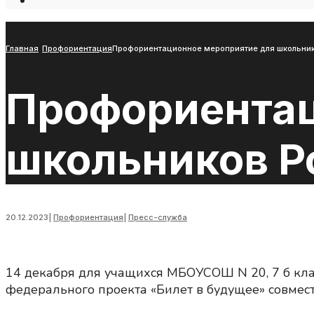
Open
Search
Window
Главная
Профориентация
Профориентационное мероприятие для школьнико
Профориентац
школьников Ро
20.12.2023
|
Профориентация
|
Пресс-служба
14 декабря для учащихся МБОУСОШ N 20, 7 б кл
федерального проекта «Билет в будущее» совмес