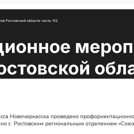
в Ростовской области часть 132
ионное мероп
стовской обла
асса Новочеркасска проведено профориентационно
тно с Ростовским региональным отделением «Союз