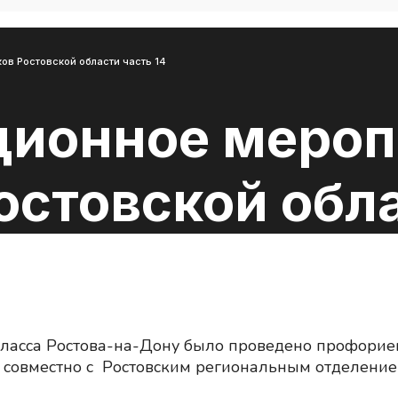
в Ростовской области часть 14
ионное мероп
стовской обла
ласса Ростова-на-Дону было проведено профорие
 совместно с Ростовским региональным отделение