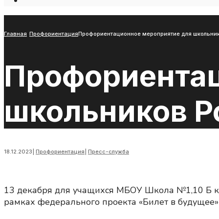
Open
Search
Window
Главная
Профориентация
Профориентационное мероприятие для школьнико
Профориентац
школьников Ро
18.12.2023
|
Профориентация
|
Пресс-служба
13 декабря для учащихся МБОУ Школа №1,10 Б к
рамках федерального проекта «Билет в будущее»