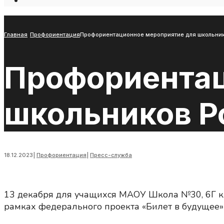
Open
Search
Window
Главная
Профориентация
Профориентационное мероприятие для школьнико
Профориентац
школьников Ро
18.12.2023
|
Профориентация
|
Пресс-служба
13 декабря для учащихся МАОУ Школа №30, 6Г к
рамках федерального проекта «Билет в будущее»