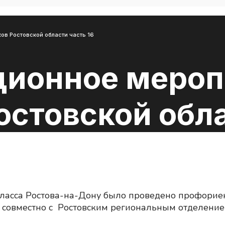
в Ростовской области часть 16
ионное мероп
стовской обла
ласса Ростова-на-Дону было проведено профорие
 совместно с Ростовским региональным отделение