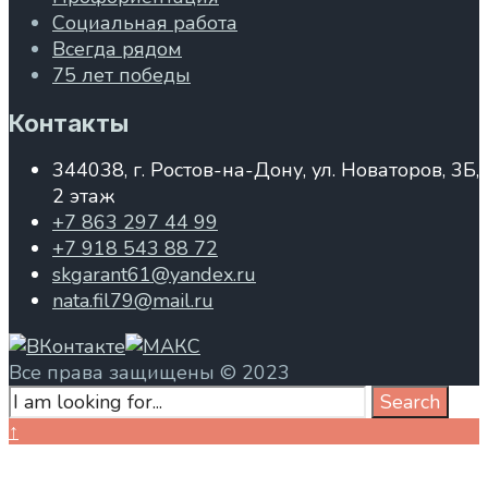
Социальная работа
Всегда рядом
75 лет победы
Контакты
344038, г. Ростов-на-Дону, ул. Новаторов, 3Б,
2 этаж
+7 863 297 44 99
+7 918 543 88 72
skgarant61@yandex.ru
nata.fil79@mail.ru
Все права защищены © 2023
Search
Search
for:
Close
↑
Search
Window