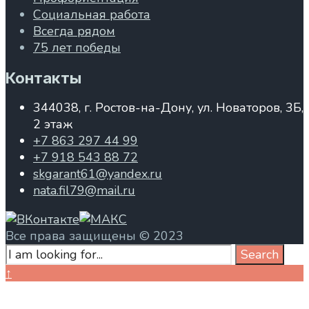
Социальная работа
Всегда рядом
75 лет победы
Контакты
344038, г. Ростов-на-Дону, ул. Новаторов, 3Б,
2 этаж
+7 863 297 44 99
+7 918 543 88 72
skgarant61@yandex.ru
nata.fil79@mail.ru
Все права защищены © 2023
Search
Search
for:
Close
↑
Search
Window