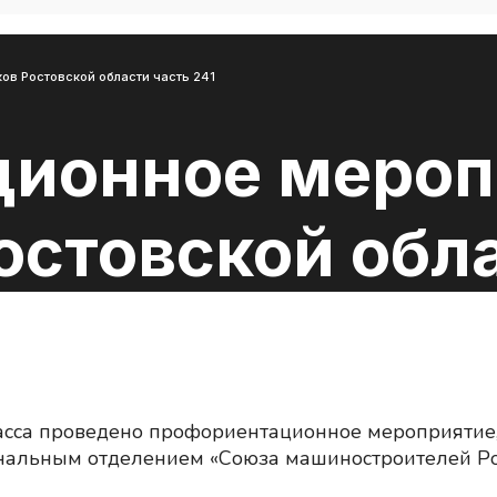
в Ростовской области часть 241
ионное мероп
стовской обла
асса проведено профориентационное мероприятие
ональным отделением «Союза машиностроителей Ро