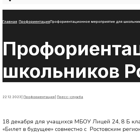
Open
Search
Window
Главная
Профориентация
Профориентационное мероприятие для школьнико
Профориентац
школьников Ро
22.12.2023
|
Профориентация
|
Пресс-служба
18 декабря для учащихся МБОУ Лицей 24, 8 Б кл
«Билет в будущее» совместно с Ростовским реги