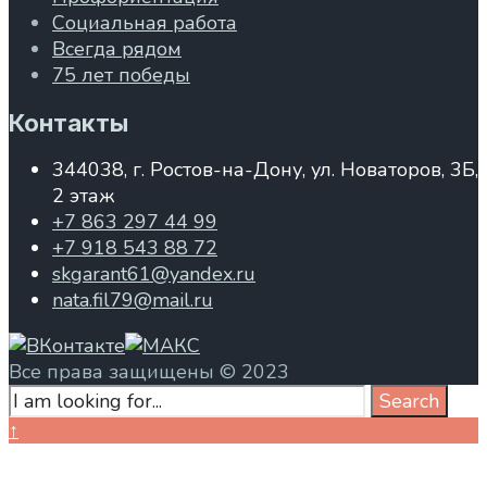
Социальная работа
Всегда рядом
75 лет победы
Контакты
344038, г. Ростов-на-Дону, ул. Новаторов, 3Б,
2 этаж
+7 863 297 44 99
+7 918 543 88 72
skgarant61@yandex.ru
nata.fil79@mail.ru
Все права защищены © 2023
Search
Search
for:
Close
↑
Search
Window