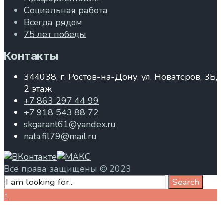
Социальная работа
Всегда рядом
75 лет победы
Контакты
344038, г. Ростов-на-Дону, ул. Новаторов, 3Б,
2 этаж
+7 863 297 44 99
+7 918 543 88 72
skgarant61@yandex.ru
nata.fil79@mail.ru
Все права защищены © 2023
Search
Search
for:
Close
↑
Search
Window