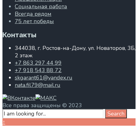
Социальная работа
Всегда рядом
75 лет победы
Контакты
344038, г. Ростов-на-Дону, ул. Новаторов, 3Б,
2 этаж
+7 863 297 44 99
+7 918 543 88 72
skgarant61@yandex.ru
nata.fil79@mail.ru
Все права защищены © 2023
Search
Search
for:
Close
↑
Search
Window