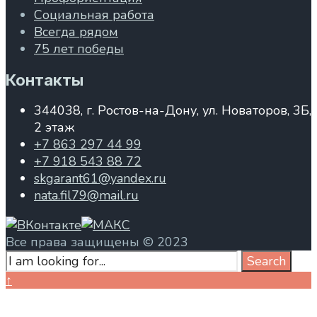
Социальная работа
Всегда рядом
75 лет победы
Контакты
344038, г. Ростов-на-Дону, ул. Новаторов, 3Б,
2 этаж
+7 863 297 44 99
+7 918 543 88 72
skgarant61@yandex.ru
nata.fil79@mail.ru
Все права защищены © 2023
Search
Search
for:
Close
↑
Search
Window