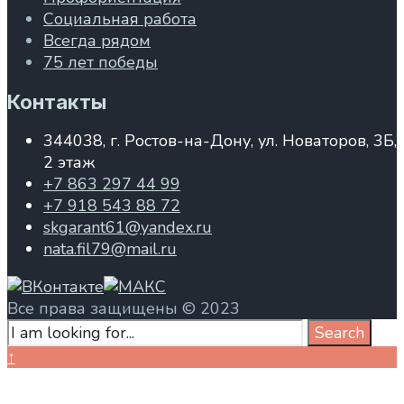
Социальная работа
Всегда рядом
75 лет победы
Контакты
344038, г. Ростов-на-Дону, ул. Новаторов, 3Б,
2 этаж
+7 863 297 44 99
+7 918 543 88 72
skgarant61@yandex.ru
nata.fil79@mail.ru
Все права защищены © 2023
Search
Search
for:
Close
↑
Search
Window