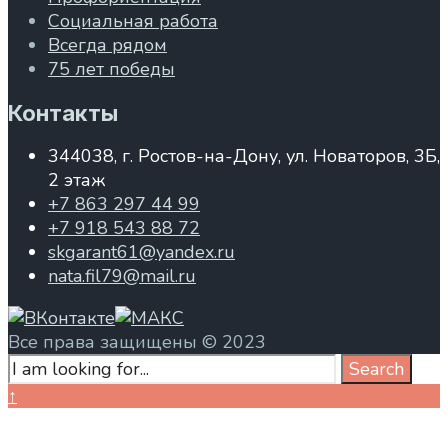
Социальная работа
Всегда рядом
75 лет победы
Контакты
344038, г. Ростов-на-Дону, ул. Новаторов, 3Б,
2 этаж
+7 863 297 44 99
+7 918 543 88 72
skgarant61@yandex.ru
nata.fil79@mail.ru
Все права защищены © 2023
Search
Search
for:
Close
↑
Search
Window