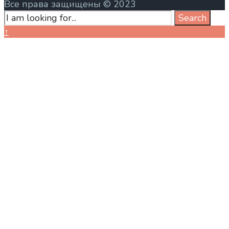
Все права защищены © 2023
Search
Search
for:
Close
↑
Search
Window