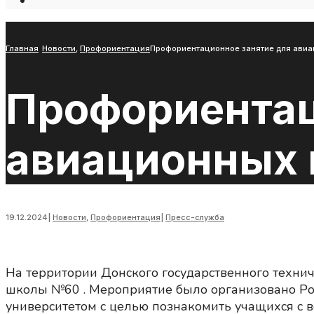
Open
Search
Window
Главная
Новости
,
Профориентация
Профориентационное занятие для ави
Профориентац
авиационных 
19.12.2024
|
Новости
,
Профориентация
|
Пресс-служба
На территории Донского государственного техни
школы №60 . Мероприятие было организовано Ро
университетом с целью познакомить учащихся с 