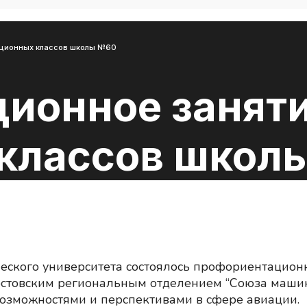
ационных классов школы №60
ионное заняти
классов школ
ческого университета состоялось профориентацион
стовским региональным отделением “Союза машин
возможностями и перспективами в сфере авиации.