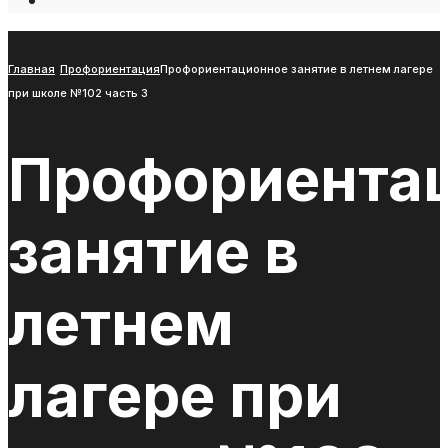
Open
Search
Window
Главная
Профориентация
Профориентационное занятие в летнем лагере
при школе №102 часть 3
Профориента
занятие в
летнем
лагере при