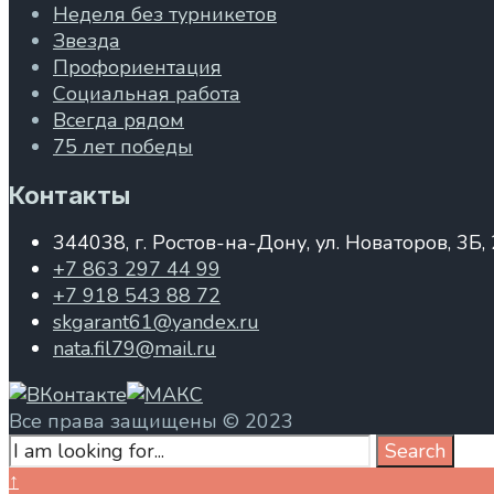
Неделя без турникетов
Звезда
Профориентация
Социальная работа
Всегда рядом
75 лет победы
Контакты
344038, г. Ростов-на-Дону, ул. Новаторов, 3Б,
+7 863 297 44 99
+7 918 543 88 72
skgarant61@yandex.ru
nata.fil79@mail.ru
Все права защищены © 2023
Search
Search
for:
Close
↑