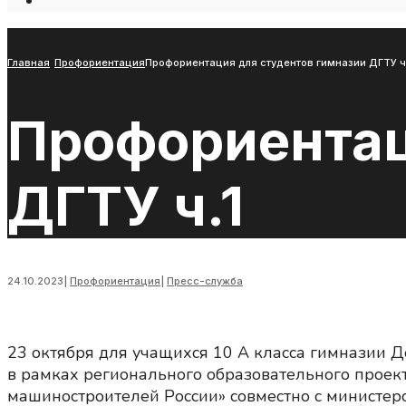
Open
Search
Window
Главная
Профориентация
Профориентация для студентов гимназии ДГТУ ч
Профориентац
ДГТУ ч.1
24.10.2023
|
Профориентация
|
Пресс-служба
23 октября для учащихся 10 А класса гимназии 
в рамках регионального образовательного проект
машиностроителей России» совместно с министер