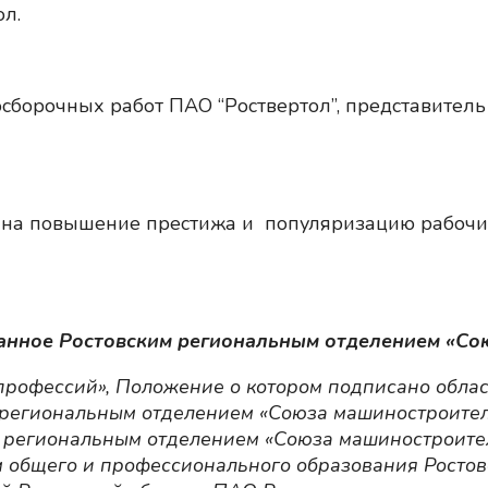
л.
осборочных работ ПАО “Роствертол”, представител
 на повышение престижа и популяризацию рабочи
анное Ростовским региональным отделением «Со
 профессий», Положение о котором подписано обл
м региональным отделением «Союза машиностроител
 региональным отделением «Союза машиностроите
м общего и профессионального образования Ростов