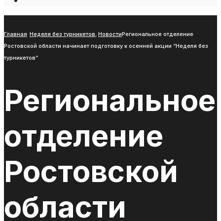
Open
Search
Window
Главная
Неделя без турникетов
,
Новости
Региональное отделение
Ростовской области начинает подготовку к осенней акции “Неделя без
турникетов”
Региональное
отделение
Ростовской
области