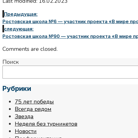
Last modified: 16.02.2023
Предыдущая:
Ростовская школа №6 — участник проекта «В мире пр
следующая:
Ростовская школа №90 — участник проекта «В мире пр
Comments are closed.
Поиск
Рубрики
75 лет победы
Всегда рядом
Звезда
Неделя без турникетов
Новости