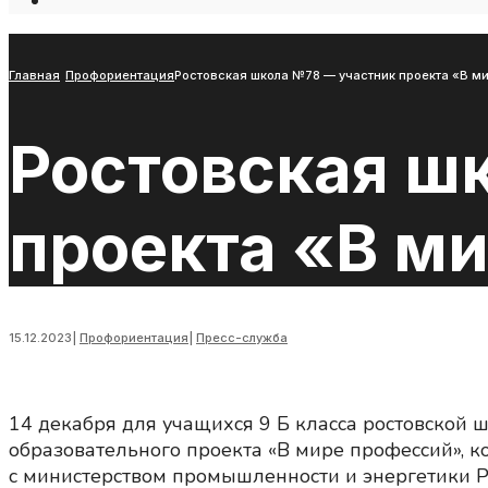
Open
Search
Window
Главная
Профориентация
Ростовская школа №78 — участник проекта «В м
Ростовская ш
проекта «В ми
15.12.2023
|
Профориентация
|
Пресс-служба
14 декабря для учащихся 9 Б класса ростовской
образовательного проекта «В мире профессий», 
с министерством промышленности и энергетики Р