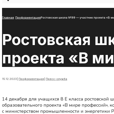
Open
Search
Window
Главная
Профориентация
Ростовская школа №99 — участник проекта «В м
Ростовская ш
проекта «В ми
15.12.2023
|
Профориентация
|
Пресс-служба
14 декабря для учащихся 8 Е класса ростовской
образовательного проекта «В мире профессий», 
с министерством промышленности и энергетики Р