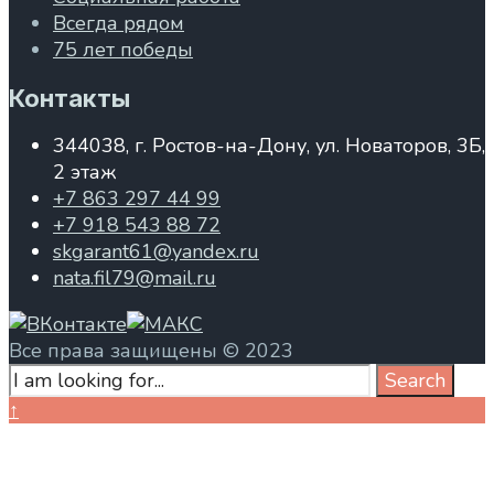
Всегда рядом
75 лет победы
Контакты
344038, г. Ростов-на-Дону, ул. Новаторов, 3Б,
2 этаж
+7 863 297 44 99
+7 918 543 88 72
skgarant61@yandex.ru
nata.fil79@mail.ru
Все права защищены © 2023
Search
Search
for:
Close
↑
Search
Window