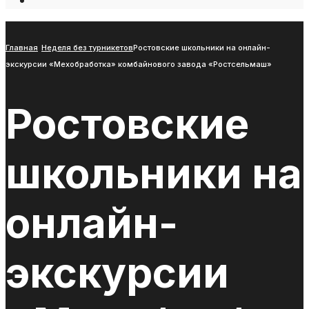
Open
Search
Window
Главная
Неделя без турникетов
Ростовские школьники на онлайн-
экскурсии «Мехобработка» комбайнового завода «Ростсельмаш»
Ростовские
школьники на
онлайн-
экскурсии