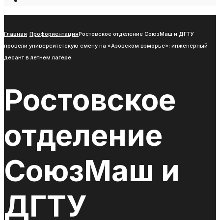
Open
Search
Window
Главная
Профориентация
Ростовское отделение СоюзМаш и ДГТУ
провели университетскую смену на «Азовском взморье»: инженерный
десант в летнем лагере
Ростовское
отделение
СоюзМаш и
ДГТУ