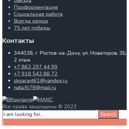
Звезда
Профориентация
Социальная работа
Всегда рядом
75 лет победы
Контакты
344038, г. Ростов-на-Дону, ул. Новаторов, 3Б,
2 этаж
+7 863 297 44 99
+7 918 543 88 72
skgarant61@yandex.ru
nata.fil79@mail.ru
Все права защищены © 2023
Search
Search
for:
Close
↑
Search