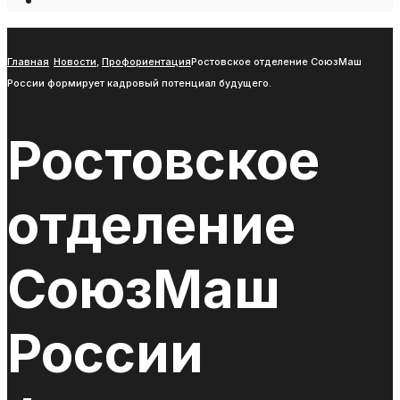
Open
Search
Window
Главная
Новости
,
Профориентация
Ростовское отделение СоюзМаш
России формирует кадровый потенциал будущего.
Ростовское
отделение
СоюзМаш
России