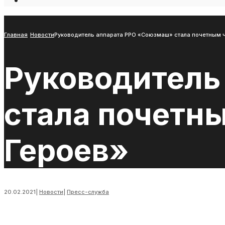
Open
Search
Window
Главная
Новости
Руководитель аппарата РРО «Союзмаш» стала почетным 
Руководитель
стала почетн
Героев»
20.02.2021
|
Новости
|
Пресс-служба