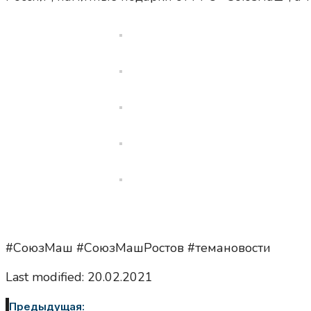
#СоюзМаш #СоюзМашРостов #темановости
Last modified: 20.02.2021
Предыдущая: