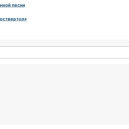
енной песни
Роствертол»