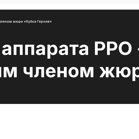
членом жюри «Кубка Героев»
 аппарата РР
ым членом жю