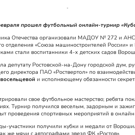
февраля прошел футбольный онлайн-турнир «Кубо
ика Отечества организовали МАДОУ № 272 и АНСО
ого отделения «Союза машиностроителей России» и
ми стали воспитанники 4-х детских садов Ворошил
ла депутату Ростовской-на-Дону городской дум, р
его директора ПАО «Роствертол» по взаимодействи
восельцевой
и исполняющему обязанности секрет
трировали свое футбольное мастерство; ребята по
ях. Турнир получился веселым, задорным и зажига
ыт проведения спортивных мероприятий в онлайн
ды-участники получили кубки и медали от Вороши
ак же мячи с автографами звезд ФК «Ростов».