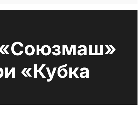
О «Союзмаш»
ри «Кубка