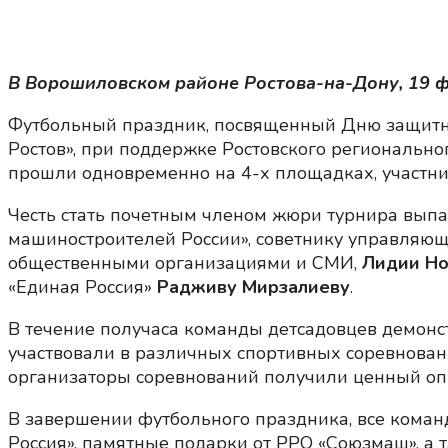
В Ворошиловском районе Ростова-на-Дону, 19 
Футбольный праздник, посвященный Дню защитн
Ростов», при поддержке Ростовского региональн
прошли одновременно на 4-х площадках, участника
Честь стать почетным членом жюри турнира выпа
машиностроителей России», советнику управляющ
общественными организациями и СМИ,
Лидии Но
«Единая Россия»
Радживу Мирзалиеву
.
В течение получаса команды детсадовцев демонс
участвовали в различных спортивных соревновани
организаторы соревнований получили ценный оп
В завершении футбольного праздника, все коман
Россия», памятные подарки от РРО «Союзмаш», а т