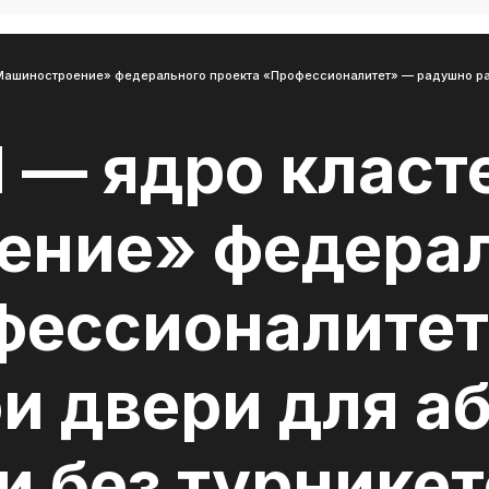
ашиностроение» федерального проекта «Профессионалитет» — радушно расп
 — ядро класт
ение» федерал
фессионалите
и двери для а
 без турникет