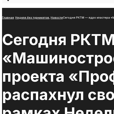
Open
Search
Window
Главная
Неделя без турникетов
,
Новости
Сегодня РКТМ — ядро кластера «М
Сегодня РКТМ
«Машиностро
проекта «Про
распахнул сво
рамках Недели