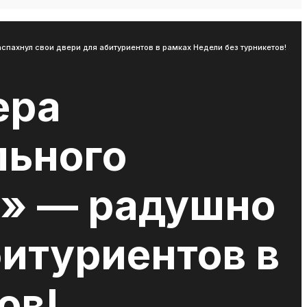
ахнул свои двери для абитуриентов в рамках Недели без турникетов!
ера
ьного
т» — радушно
битуриентов в
ов!