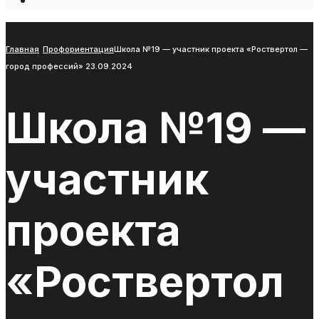
Open
Search
Window
Главная
Профориентация
Школа №19 — участник проекта «Роствертол —
город профессий» 23.09.2024
Школа №19 —
участник
проекта
«Роствертол