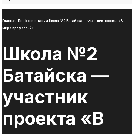
Open
Search
Window
Главная
Профориентация
Школа №2 Батайска — участник проекта «В
мире профессий»
Школа №2
Батайска —
участник
проекта «В