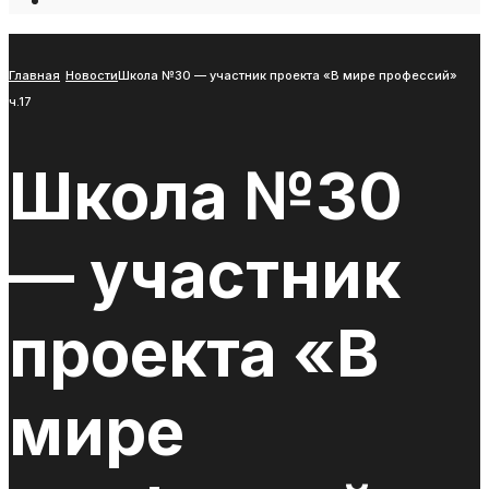
Open
Search
Window
Главная
Новости
Школа №30 — участник проекта «В мире профессий»
ч.17
Школа №30
— участник
проекта «В
мире