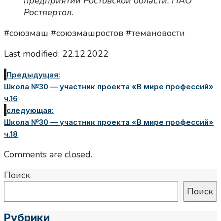
предприятий Ростовской области: ПАО
Роствертол.
#союзмаш #союзмашростов #темановости
Last modified: 22.12.2022
Предыдущая:
Школа №30 — участник проекта «В мире профессий»
ч.16
следующая:
Школа №30 — участник проекта «В мире профессий»
ч.18
Comments are closed.
Поиск
Поиск
Рубрики