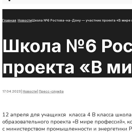
Open
Search
Window
Главная
Новости
Школа №6 Ростова-на-Дону — участник проекта «В мире 
Школа №6 Рос
проекта «В ми
17.04.2023
|
Новости
|
Пресс-служба
12 апреля для учащихся класса 4 В класса школ
образовательного проекта «В мире профессий», 
с министерством промышленности и энергетики Р