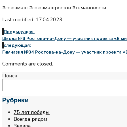
#союзмаш #союзмашростов #темановости
Last modified: 17.04.2023
Предыдущая:
Школа №6 Ростова-на-Дону — участник проекта «В ми
следующая:
Гимназия №34 Ростова-на-Дону — участник проекта «В
Comments are closed.
Поиск
Рубрики
75 лет победы
Всегда рядом
Звезда