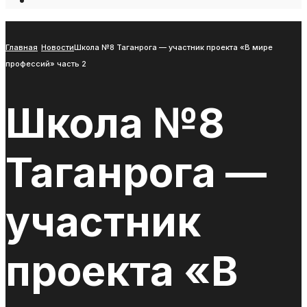
Open
Search
Window
Главная
Новости
Школа №8 Таганрога — участник проекта «В мире
профессий» часть 2
Школа №8
Таганрога —
участник
проекта «В