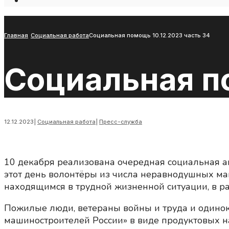
Open
Search
Window
Главная
Социальная работа
Социальная помощь 10.12.2023 часть 34
Социальная по
12.12.2023
|
Социальная работа
|
Пресс-служба
10 декабря реализована очередная социальная а
этот день волонтёры из числа неравнодушных м
находящимся в трудной жизненной ситуации, в р
Пожилые люди, ветераны войны и труда и одинок
машиностроителей России» в виде продуктовых н