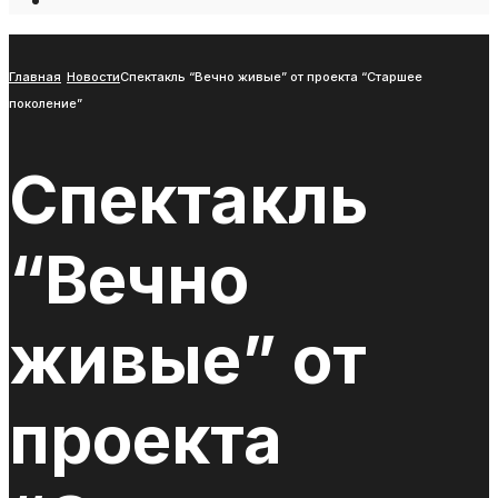
Open
Search
Window
Главная
Новости
Спектакль “Вечно живые” от проекта “Старшее
поколение”
Спектакль
“Вечно
живые” от
проекта