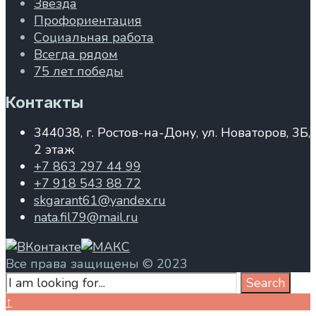
Звезда
Профориентация
Социальная работа
Всегда рядом
75 лет победы
Контакты
344038, г. Ростов-на-Дону, ул. Новаторов, 3Б,
2 этаж
+7 863 297 44 99
+7 918 543 88 72
skgarant61@yandex.ru
nata.fil79@mail.ru
Все права защищены © 2023
Search
Search
for:
Close
↑