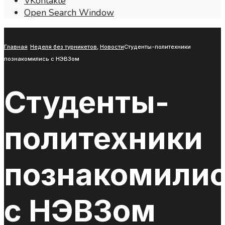
VKontakte
Open Search Window
Главная
Неделя без турникетов
,
Новости
Студенты-политехники
познакомились с НЭВЗом
Студенты-
политехники
познакомили
с НЭВЗом