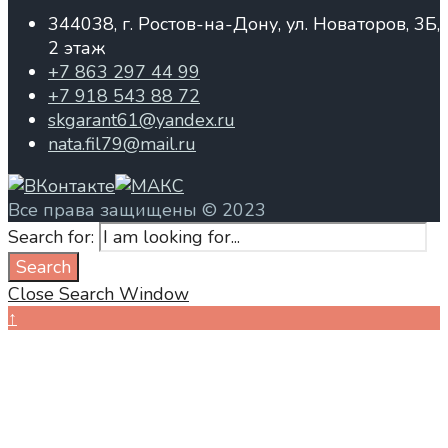
344038, г. Ростов-на-Дону, ул. Новаторов, 3Б,
2 этаж
+7 863 297 44 99
+7 918 543 88 72
skgarant61@yandex.ru
nata.fil79@mail.ru
Все права защищены © 2023
Search for:
Search
Close Search Window
↑