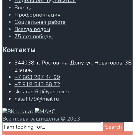
Неделя без турникетов
Звезда
Профориентация
Социальная работа
Всегда рядом
75 лет победы
Контакты
344038, г. Ростов-на-Дону, ул. Новаторов, 3Б,
2 этаж
+7 863 297 44 99
+7 918 543 88 72
skgarant61@yandex.ru
nata.fil79@mail.ru
Все права защищены © 2023
Search
Search
for:
Close
↑