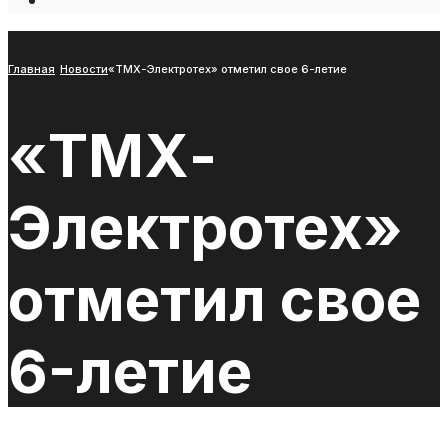
Open
Search
Window
Главная
Новости
«ТМХ-Электротех» отметил свое 6-летие
«ТМХ-
Электротех»
отметил свое
6-летие