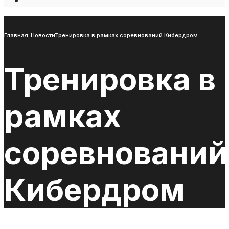
Open
Search
Window
Главная
Новости
Тренировка в рамках соревнований Кибердром
Тренировка в
рамках
соревнований
Кибердром