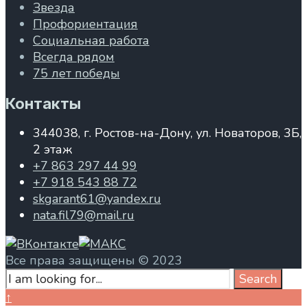
Звезда
Профориентация
Социальная работа
Всегда рядом
75 лет победы
Контакты
344038, г. Ростов-на-Дону, ул. Новаторов, 3Б,
2 этаж
+7 863 297 44 99
+7 918 543 88 72
skgarant61@yandex.ru
nata.fil79@mail.ru
Все права защищены © 2023
Search
Search
for:
Close
↑