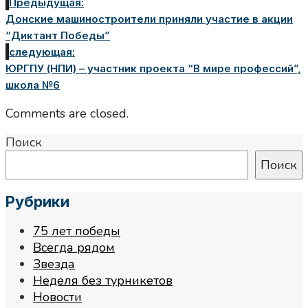
Предыдущая:
Донские машиностроители приняли участие в акции
“Диктант Победы”
следующая:
ЮРГПУ (НПИ) – участник проекта “В мире профессий”,
школа №6
Comments are closed.
Поиск
Поиск
Рубрики
75 лет победы
Всегда рядом
Звезда
Неделя без турникетов
Новости