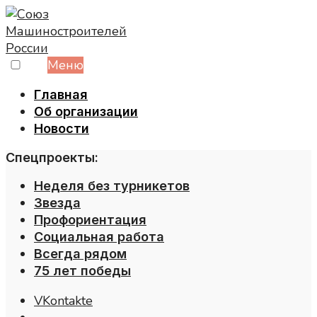
Skip
to
content
Меню
Главная
Об организации
Новости
Спецпроекты:
Неделя без турникетов
Звезда
Профориентация
Социальная работа
Всегда рядом
75 лет победы
VKontakte