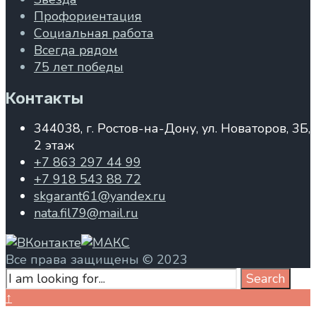
Профориентация
Социальная работа
Всегда рядом
75 лет победы
Контакты
344038, г. Ростов-на-Дону, ул. Новаторов, 3Б,
2 этаж
+7 863 297 44 99
+7 918 543 88 72
skgarant61@yandex.ru
nata.fil79@mail.ru
Все права защищены © 2023
Search
Search
for:
Close
↑
Search