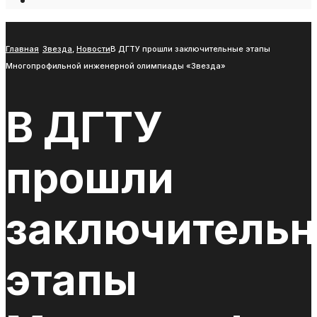
Open
Search
Window
Главная
Звезда
,
Новости
В ДГТУ прошли заключительные этапы
Многопрофильной инженерной олимпиады «Звезда»
В ДГТУ
прошли
заключитель
этапы