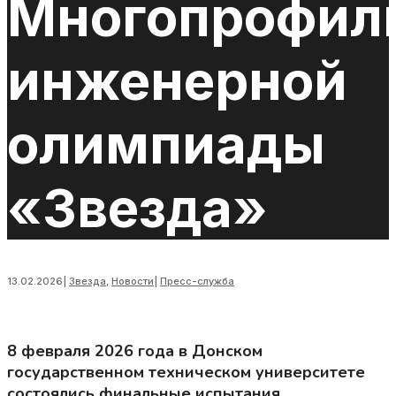
Многопрофил
инженерной
олимпиады
«Звезда»
13.02.2026
|
Звезда
,
Новости
|
Пресс-служба
8 февраля 2026 года в Донском
государственном техническом университете
состоялись финальные испытания