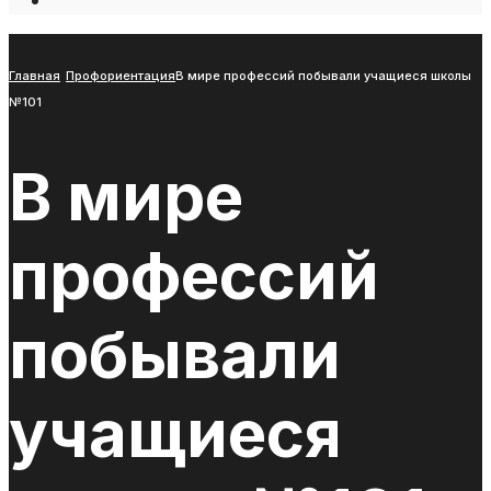
Open
Search
Window
Главная
Профориентация
В мире профессий побывали учащиеся школы
№101
В мире
профессий
побывали
учащиеся