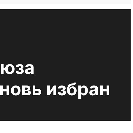
оюза
новь избран