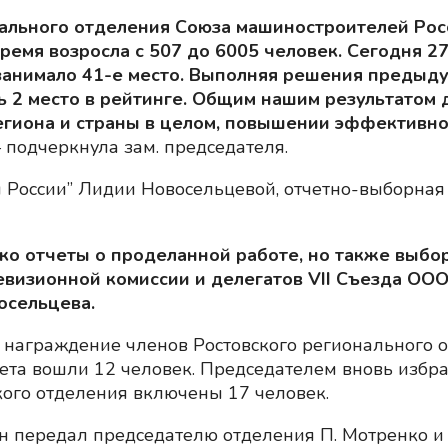
ального отделения Союза машиностроителей Росс
ремя возросла с 507 до 6005 человек. Сегодня 2
 занимало 41-е место. Выполняя решения предыд
ь 2 место в рейтинге. Общим нашим результатом
егиона и страны в целом, повышении эффективно
 подчеркнула зам. председателя.
России” Лидии Новосельцевой, отчетно-выборная к
ько отчеты о проделанной работе, но также выб
ревизионной комиссии и делегатов VII Съезда ОО
осельцева.
 награждение членов Ростовского регионального
вета вошли 12 человек. Председателем вновь избран
кого отделения включены 17 человек.
ин передал председателю отделения П. Мотренко и