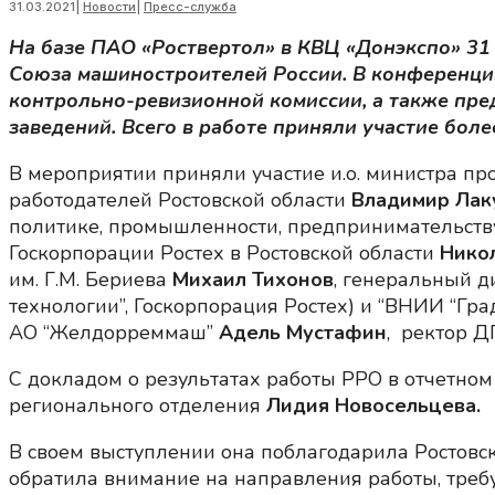
31.03.2021
|
Новости
|
Пресс-служба
На базе ПАО «Роствертол» в КВЦ «Донэкспо» 31
Союза машиностроителей России. В конференции 
контрольно-ревизионной комиссии, а также пр
заведений. Всего в работе приняли участие боле
В мероприятии приняли участие и.о. министра п
работодателей Ростовской области
Владимир Лак
политике, промышленности, предпринимательств
Госкорпорации Ростех в Ростовской области
Нико
им. Г.М. Бериева
Михаил Тихонов
, генеральный д
технологии”, Госкорпорация Ростех) и “ВНИИ “Гр
АО “Желдорреммаш”
Адель Мустафин
, ректор Д
С докладом о результатах работы РРО в отчетном
регионального отделения
Лидия Новосельцева.
В своем выступлении она поблагодарила Ростовск
обратила внимание на направления работы, треб