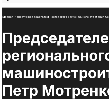
Open
Search
Window
Главная
Новости
Председателем Ростовского регионального отделения Со
Председателе
региональног
машиностроит
Петр Мотренк