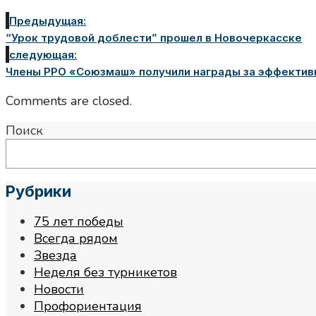
Предыдущая:
“Урок трудовой доблести” прошел в Новочеркасске
следующая:
Члены РРО «Союзмаш» получили награды за эффектив
Comments are closed.
Поиск
Рубрики
75 лет победы
Всегда рядом
Звезда
Неделя без турникетов
Новости
Профориентация