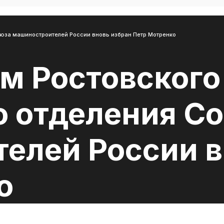
юза машиностроителей России вновь избран Петр Мотренко
м Ростовского
о отделения С
елей России в
о