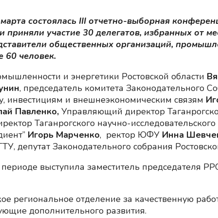
 марта состоялась
III
отчетно-выборная конференц
приняли участие 30 делегатов, избранных от мес
едставители общественных организаций, промыш
е 60 человек.
ромышленности и энергетики Ростовской области
Вя
унин
, председатель комитета Законодательного С
у, инвестициям и внешнеэкономическим связям
Иг
лай Павленко,
Управляющий директор Таганрогског
иректор Таганрогского научно-исследовательского
адиент”
Игорь Марченко
, ректор ЮФУ
Инна Шевче
ГТУ, депутат Законодательного собрания Ростовск
 периоде выступила заместитель председателя РРО
ое региональное отделение за качественную рабо
ующие дополнительного развития.