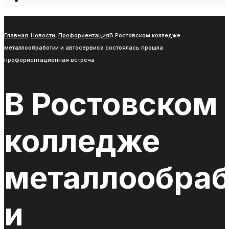
Open
Search
Window
Главная
Новости
,
Профориентация
В Ростовском колледже
металлообработки и автосервиса состоялась прошла
профориентационная встреча
В Ростовском
колледже
металлообраб
и