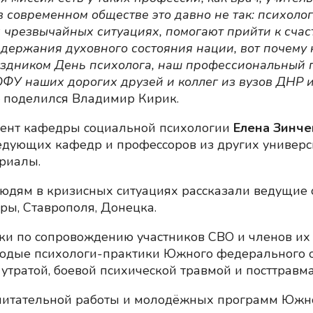
 современном обществе это давно не так: психолог
 чрезвычайных ситуациях, помогают прийти к сча
держания духовного состояния нации, вот почему 
дником День психолога, наш профессиональный пр
ФУ наших дорогих друзей и коллег из вузов ДНР 
— поделился Владимир Кирик.
цент кафедры социальной психологии
Елена Зинче
едующих кафедр и профессоров из других универс
ериалы.
юдям в кризисных ситуациях рассказали ведущие с
ры, Ставрополя, Донецка.
и по сопровождению участников СВО и членов их с
одые психологи-практики Южного федерального окр
утратой, боевой психической травмой и посттравм
питательной работы и молодёжных программ Южно