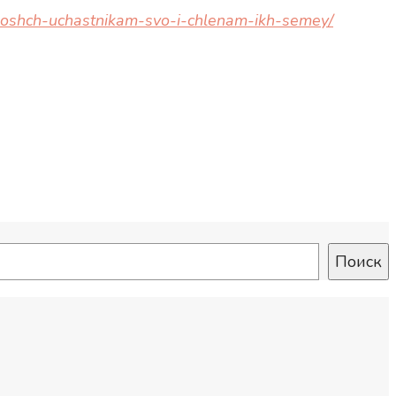
moshch-uchastnikam-svo-i-chlenam-ikh-semey/
Поиск