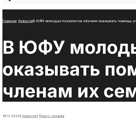
Open
Search
Window
Главная
Новости
В ЮФУ молодых психологов обучили оказывать помощь у
В ЮФУ молоды
оказывать по
членам их се
19.11.2024
|
Новости
|
Пресс-служба