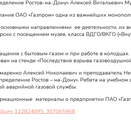
деление Ростов-на-Дону» Алексей Витальевич Му
омпания ОАО «Газпром» одна из важнейших монопол
 основными направлениями ее деятельности, их 
сии с посещением музея, класса ВДГО/ВКГО («Вну
ащения с бытовым газом и при работе в колодцах
ан на стенде «Последствия взрыва газовоздушной
маренко Алексей Николаевич и преподаватель Нег
ределение Ростов – на-Дону». Ребята на учебном 
ой аварийной газовой службы.
мационные материалы о предприятии ПАО «Газпр
om/album-122824095_307065968