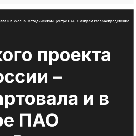
вала и в Учебно-методическом центре ПАО «Газпром газораспределение
ого проекта
ссии –
ртовала и в
ре ПАО