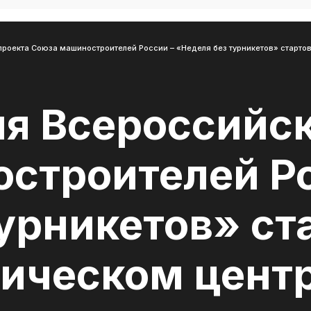
роекта Союза машиностроителей России – «Неделя без турникетов» старто
ия Всероссийск
строителей Ро
урникетов» ста
ическом цент