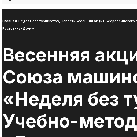
Open
Search
Window
Главная
Неделя без турникетов
,
Новости
Весенняя акция Всероссийского п
Ростов-на-Дону»
Весенняя акц
Союза машино
«Неделя без т
Учебно-метод